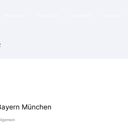
BEREICHE
PROJEKTE
KARRIERE
KONTAKT
2
 Bayern München
llgemein