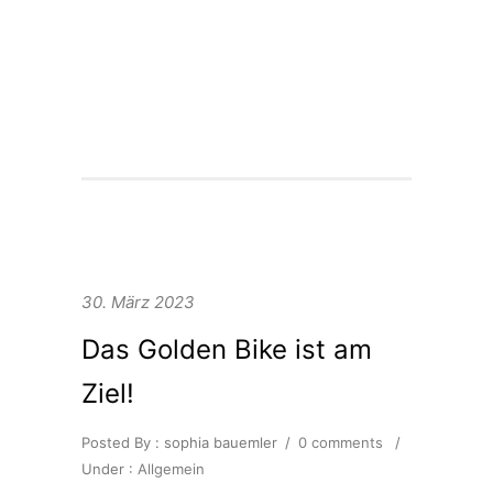
Ländern an.
Weitere Infos rund um das Projekt
findet ihr hier.
30. März 2023
Das Golden Bike ist am
Ziel!
Posted By : sophia bauemler
/
0 comments
/
Under :
Allgemein