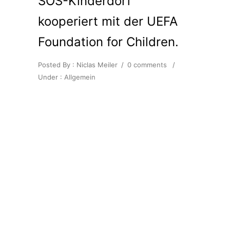
SOS-Kinderdorf
kooperiert mit der UEFA
Foundation for Children.
Posted By : Niclas Meiler
/
0 comments
/
Under :
Allgemein
In einer Welt, in der eine Vielzahl an
Kindern in schwierigen
Lebensbedingungen aufwachsen
muss, haben sich mit SOS-
Kinderdorf und der UEFA
Foundation zwei starke
Organisationen
zusammengeschlossen, um ihre
Kräfte zu bündeln. Beide