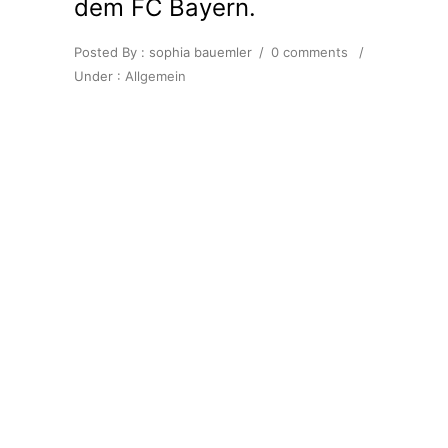
dem FC Bayern.
Posted By : sophia bauemler
/
0 comments
/
Under :
Allgemein
Das Einhell E-Team ist wieder im
TV!
Für Auftraggeber Oliver Kahn und
den FC Bayern München haben sie
eine ganz besondere Aufgabe zu
erledigen: Sie sollen die perfekten
Bedingungen in der Allianz Arena
schaffen!
Neben der nationalen Ausstrahlung
steht zusätzlich ein umfangreicher,
internationaler Rollout in 13