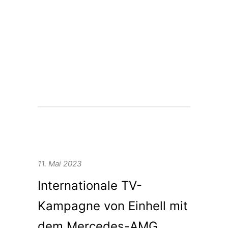
dem DHB-Team weiterhin viel
Erfolg und allen Athleten ein
verletzungsfreies Turnier.
Weitere Infos rund um das Projekt
findet ihr hier.
11. Mai 2023
Internationale TV-
Kampagne von Einhell mit
dem Mercedes-AMG