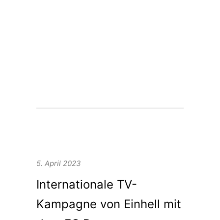
in der Hyperbowl – eines der
modernsten virtuellen
Produktionsstudios Europas.
Weitere Infos rund um das Projekt
findet ihr hier.
5. April 2023
Internationale TV-
Kampagne von Einhell mit