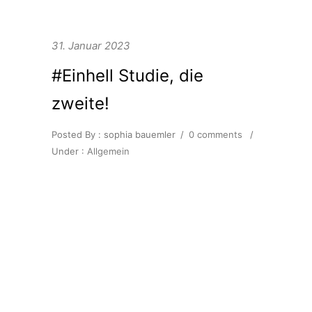
31. Januar 2023
#Einhell Studie, die
zweite!
Posted By : sophia bauemler
/
0 comments
/
Under :
Allgemein
Seit gestern ist die neue #Einhell
Do-it-Yourself Studie 2023
verfügbar, welche wir zusammen
mit unserem Kunden Einhell und
dem SINUS Institut umgesetzt
haben.