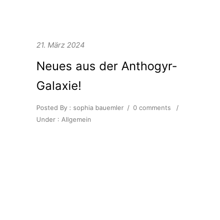
21. März 2024
Neues aus der Anthogyr-
Galaxie!
Posted By : sophia bauemler
/
0 comments
/
Under :
Allgemein
Unser Kunde Anthogyr
Deutschland hat erfolgreich ihre
neueste von uns entwickelte
Kampagne „Next Generation of
Implants for Next Generation of
Implantologists“ gestartet.