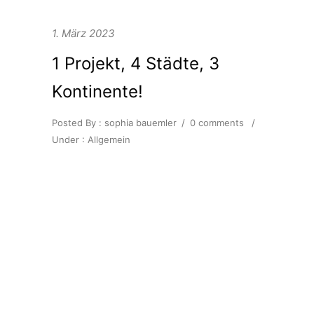
1. März 2023
1 Projekt, 4 Städte, 3
Kontinente!
Posted By : sophia bauemler
/
0 comments
/
Under :
Allgemein
Im Rahmen der Partnerschaft
zwischen Einhell und dem
Mercedes-AMG PETRONAS
Formula One Team folgt kurz vor
Start der Formel 1 Saison eine
internationale Guerilla-Aktion: Ein
Projection-Mapping, das zeitgleich