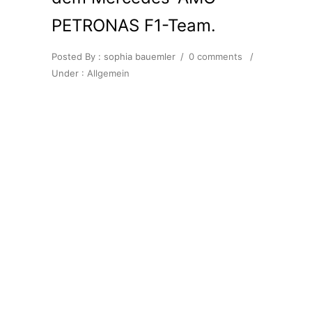
PETRONAS F1-Team.
Posted By : sophia bauemler
/
0 comments
/
Under :
Allgemein
Seit heute ist der neue Einhell Spot
mit Markenbotschafter Toto Wolff
und dem Einhell E-Team im TV zu
sehen. Im Mittelpunkt steht
diesmal die Partnerschaft mit dem
Mercedes-AMG PETRONAS F1-
Team.
Produziert wurde unter anderem
im Mercedes-AMG PETRONAS F1
Headquarter in Brackley (UK) und