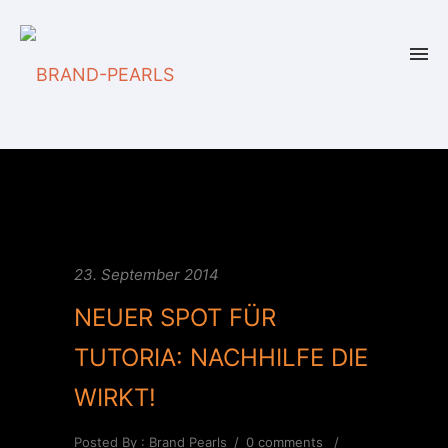
23. September 2014
NEUER SPOT FÜR
TUTORIA: NACHHILFE DIE
WIRKT!
Posted By : Brand Pearls
/
0 comments
/