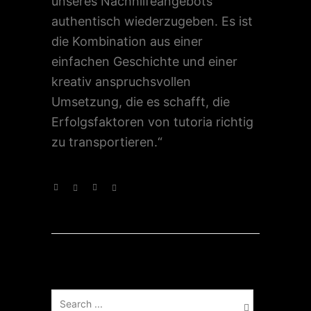
unseres Nachhilfeangebots
authentisch wiederzugeben. Es ist
die Kombination aus einer
einfachen Geschichte und einer
kreativ anspruchsvollen
Umsetzung, die es schafft, die
Erfolgsfaktoren von tutoria richtig
zu transportieren.“